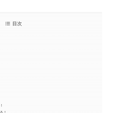
目次
！
！
る！